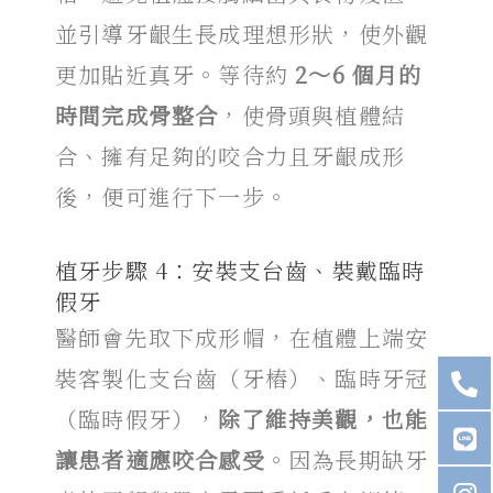
並引導牙齦生長成理想形狀，使外觀
更加貼近真牙。等待約
2～6 個月的
時間完成骨整合
，使骨頭與植體結
合、擁有足夠的咬合力且牙齦成形
後，便可進行下一步。
植牙步驟 4：安裝支台齒、裝戴臨時
假牙
醫師會先取下成形帽，在植體上端安
裝客製化支台齒（牙樁）、臨時牙冠
（臨時假牙），
除了維持美觀，也能
讓患者適應咬合感受
。因為長期缺牙