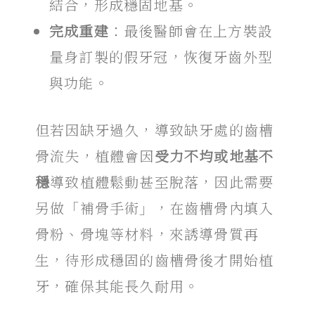
結合，形成穩固地基。
完成重建
：最後醫師會在上方裝設
量身訂製的假牙冠，恢復牙齒外型
與功能。
但若因缺牙過久，導致缺牙處的齒槽
骨流失，植體會因
受力不均或地基不
穩
導致植體鬆動甚至脫落，因此需要
另做「補骨手術」，在齒槽骨內填入
骨粉、骨塊等材料，來誘導骨質再
生，待形成穩固的齒槽骨後才開始植
牙，確保其能長久耐用。