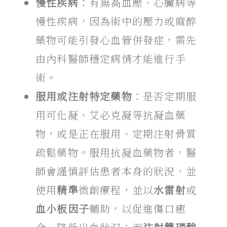
慢性疾病
：有無高血壓、心臟病等
慢性疾病，因為術中的壓力或麻醉
藥物可能引發心血管併發症，需先
由內科醫師穩定病情才能進行手
術。
服用或注射特定藥物
：是否定期服
用可化凝、艾必克凝等抗凝血藥
物，或是正在服用、定期注射骨質
疏鬆藥物。服用抗凝血藥物者，醫
師會謹慎評估患者本身的狀況，並
使用
精準
微創療程，並以
水雷射
或
血小板因子
輔助，以促進傷口癒